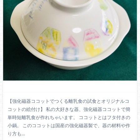
【強化磁器ココットでつくる離乳食の試食とオリジナルコ
コットの絵付け】 私の大好きな器、強化磁器ココットで簡
単時短離乳食が作れちゃいます。 ココットとはフタ付きの
小鍋。 このココットは国産の強化磁器製で、器の材料や作
り方も…