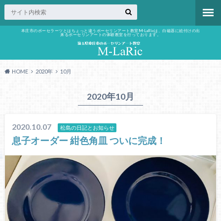
本庄市のポーセラーツとはちょっと違うポーセリンアート教室M-LaRicは、白磁器に絵付けの出
来るポーセリンアートの体験教室を行っております。
HOME
2020年
10月
2020年10月
2020.10.07
松島の日記とお知らせ
息子オーダー 紺色角皿 ついに完成！