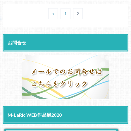
<
1
2
お問合せ
M-LaRic WEB作品展2020