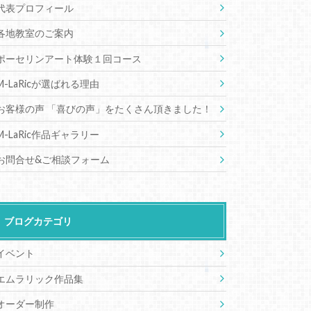
代表プロフィール
各地教室のご案内
ポーセリンアート体験１回コース
M-LaRicが選ばれる理由
お客様の声 「喜びの声」をたくさん頂きました！
M-LaRic作品ギャラリー
お問合せ&ご相談フォーム
ブログカテゴリ
イベント
エムラリック作品集
オーダー制作