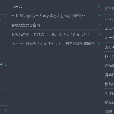
ホーム
ブロ
M-LaRicの歩み 〜Story 器と人をつなぐ時間〜
・
イベ
各地教室のご案内
エム
お客様の声 「喜びの声」をたくさん頂きました！
オー
ペット生前骨壺「シェリペット」 無料相談会 開催中
カリ
レッ
せ
作品
営業
松島
果
生徒
簡単
骨壺