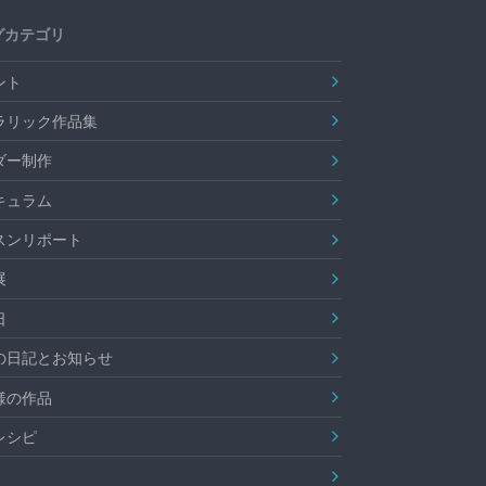
グカテゴリ
ント
ラリック作品集
ダー制作
キュラム
スンリポート
展
日
の日記とお知らせ
様の作品
レシピ