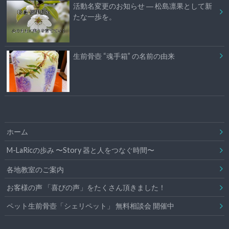
活動名変更のお知らせ ― 松島凛果として新
たな一歩を。
生前骨壺 “魂手箱” の名前の由来
ホーム
M-LaRicの歩み 〜Story 器と人をつなぐ時間〜
各地教室のご案内
お客様の声 「喜びの声」をたくさん頂きました！
ペット生前骨壺「シェリペット」 無料相談会 開催中