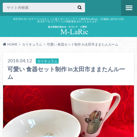
本庄市のポーセラーツとはちょっと違うポーセリンアート教室M-LaRicは、白磁器に絵付けの出
来るポーセリンアートの体験教室を行っております。
HOME
カリキュラム
可愛い 食器セット制作 in太田市ままたんルーム
2018.04.12
カリキュラム
可愛い 食器セット制作 in太田市ままたんルー
ム