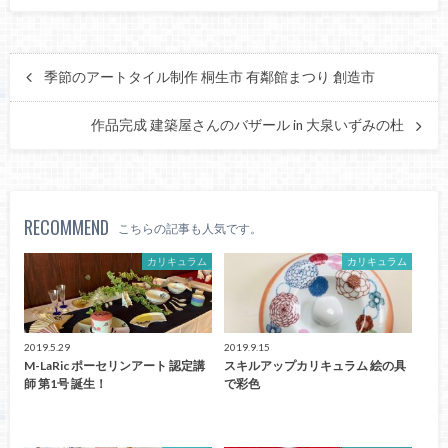
季節のアートタイル制作 桐生市 有鄰館まつり 創造市
作品完成 建築屋さんのバザール in 大泉いずみの杜
RECOMMEND
こちらの記事も人気です。
カリキュラム
カリキュラム
2019.5.29
2019.9.15
M-LaRic ポーセリンアート 認定講
スキルアップカリキュラム 絵の具
師 第1号 誕生！
で彩色