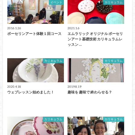
イベント
カリキュラム
2016.1.26
2021.1.6
ポーセリンアート体験１回コース
エムラリック オリジナル ポーセリ
ンアート基礎技術 カリキュラムレ
ッスン …
カリキュラム
カリキュラム
2020.4.18
2019.8.19
ウェブレッスン始めました！
趣味を 趣味で 終わらせる？
カリキュラム
カリキュラム