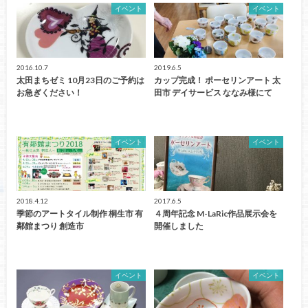
イベント
イベント
2016.10.7
2019.6.5
太田まちゼミ 10月23日のご予約は
カップ完成！ ポーセリンアート 太
お急ぎください！
田市 デイサービス ななみ様にて
イベント
イベント
2018.4.12
2017.6.5
季節のアートタイル制作 桐生市 有
４周年記念 M-LaRic作品展示会を
鄰館まつり 創造市
開催しました
イベント
イベント