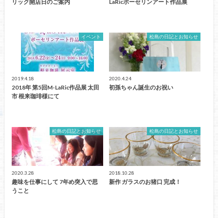
リック開店日のご案内
LaRicポーセリンアート作品展
イベント
松島の日記とお知らせ
2019.4.18
2020.4.24
2018年 第5回M-LaRic作品展 太田
初孫ちゃん誕生のお祝い
市 根来珈琲様にて
松島の日記とお知らせ
松島の日記とお知らせ
2020.3.28
2018.10.28
趣味を仕事にして 7年め突入で思
新作 ガラスのお猪口 完成！
うこと