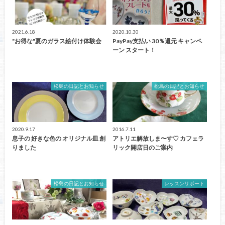
2021.6.18
2020.10.30
"お得な"夏のガラス絵付け体験会
PayPay支払い 30％還元 キャンペ
ーン スタート！
松島の日記とお知らせ
松島の日記とお知らせ
2020.9.17
2016.7.11
息子の 好きな色の オリジナル皿 創
アトリエ解放しま〜す♡ カフェラ
りました
リック開店日のご案内
松島の日記とお知らせ
レッスンリポート