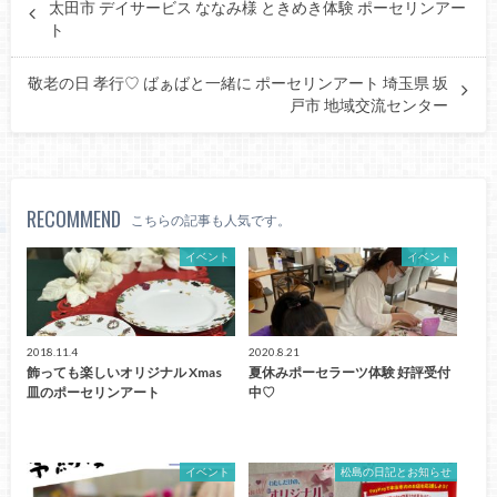
太田市 デイサービス ななみ様 ときめき体験 ポーセリンアー
ト
敬老の日 孝行♡ ばぁばと一緒に ポーセリンアート 埼玉県 坂
戸市 地域交流センター
RECOMMEND
こちらの記事も人気です。
イベント
イベント
2018.11.4
2020.8.21
飾っても楽しいオリジナル Xmas
夏休みポーセラーツ体験 好評受付
皿のポーセリンアート
中♡
イベント
松島の日記とお知らせ