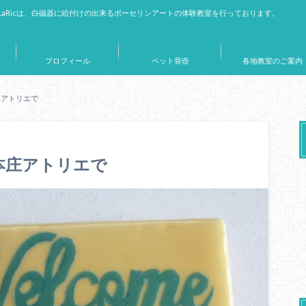
aRicは、白磁器に絵付けの出来るポーセリンアートの体験教室を行っております。
プロフィール
ペット骨壺
各地教室のご案内
本庄アトリエで
？ 本庄アトリエで