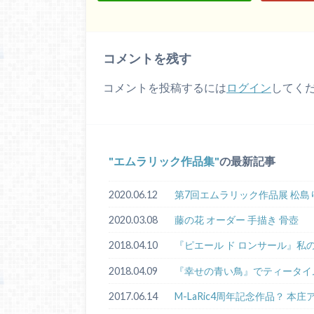
コメントを残す
コメントを投稿するには
ログイン
してく
エムラリック作品集
の最新記事
2020.06.12
第7回エムラリック作品展 松島
2020.03.08
藤の花 オーダー 手描き 骨壺
2018.04.10
『ピエール ド ロンサール』私
2018.04.09
『幸せの青い鳥』でティータイ
2017.06.14
M-LaRic4周年記念作品？ 本