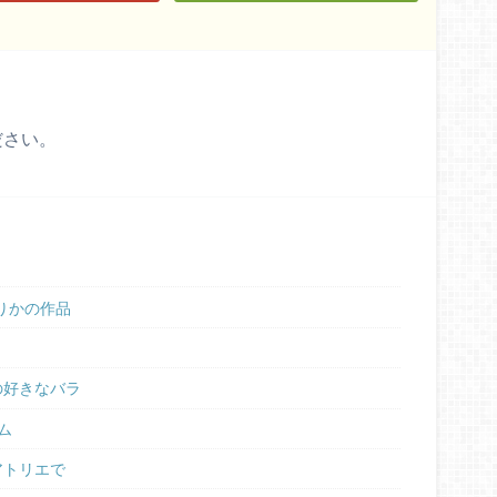
ださい。
りかの作品
の好きなバラ
ム
庄アトリエで