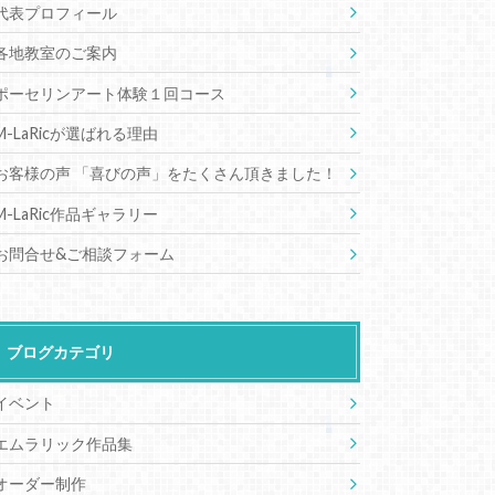
代表プロフィール
各地教室のご案内
ポーセリンアート体験１回コース
M-LaRicが選ばれる理由
お客様の声 「喜びの声」をたくさん頂きました！
M-LaRic作品ギャラリー
お問合せ&ご相談フォーム
ブログカテゴリ
イベント
エムラリック作品集
オーダー制作