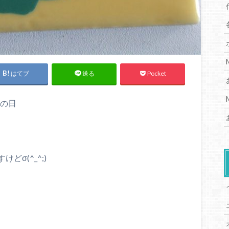
はてブ
Pocket
送る
その日
σ(^_^;)