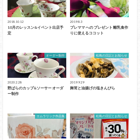
2018.10.12
2019.8.3
10月のレッスン&イベント出店予
プレママ への プレゼント 離乳食作
定
りに使えるココット
オーダー制作
松島の日記とお知らせ
2020.2.28
2019.9.29
野ばらのカップ&ソーサー オーダ
舞茸と油揚げの塩きんぴら
ー制作
エムラリック作品集
松島の日記とお知らせ