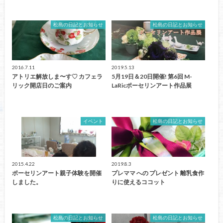
松島の日記とお知らせ
松島の日記とお知らせ
2016.7.11
2019.5.13
アトリエ解放しま〜す♡ カフェラ
5月19日＆20日開催! 第6回 M-
リック開店日のご案内
LaRicポーセリンアート作品展
イベント
松島の日記とお知らせ
2015.4.22
2019.8.3
ポーセリンアート親子体験を開催
プレママ への プレゼント 離乳食作
しました。
りに使えるココット
松島の日記とお知らせ
松島の日記とお知らせ