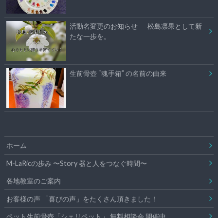
活動名変更のお知らせ ― 松島凛果として新
たな一歩を。
生前骨壺 “魂手箱” の名前の由来
ホーム
M-LaRicの歩み 〜Story 器と人をつなぐ時間〜
各地教室のご案内
お客様の声 「喜びの声」をたくさん頂きました！
ペット生前骨壺「シェリペット」 無料相談会 開催中