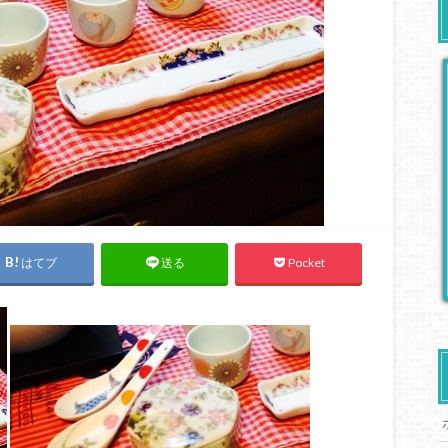
はてブ
Pocket
送る