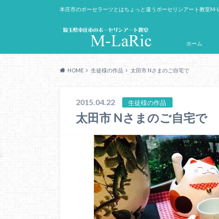
本庄市のポーセラーツとはちょっと違うポーセリンアート教室M-L
ホーム
HOME
生徒様の作品
太田市 Nさまのご自宅で
2015.04.22
生徒様の作品
太田市 Nさまのご自宅で