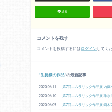
送る
コメントを残す
コメントを投稿するには
ログイン
してく
生徒様の作品
の最新記事
2020.06.11
第7回エムラリック作品展 内藤
2020.06.10
第7回エムラリック作品展 碓氷
2020.06.09
第7回エムラリック作品展 鏑木