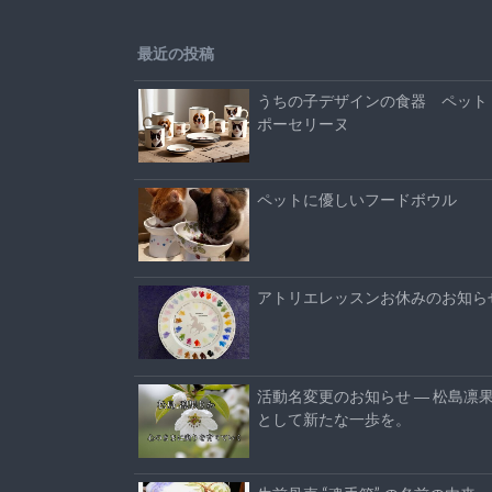
最近の投稿
うちの子デザインの食器 ペット
ポーセリーヌ
ペットに優しいフードボウル
アトリエレッスンお休みのお知ら
活動名変更のお知らせ ― 松島凛
として新たな一歩を。