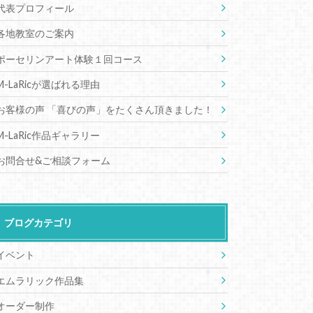
代表プロフィール
各地教室のご案内
ポーセリンアート体験１回コース
M-LaRicが選ばれる理由
お客様の声 「喜びの声」をたくさん頂きました！
M-LaRic作品ギャラリー
お問合せ&ご相談フォーム
ブログカテゴリ
イベント
エムラリック作品集
オーダー制作