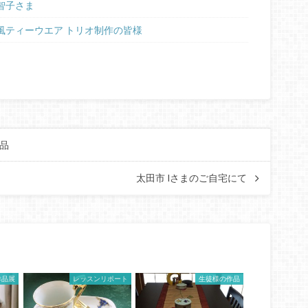
智子さま
風ティーウエア トリオ制作の皆様
品
太田市 Iさまのご自宅にて
作品展
レッスンリポート
生徒様の作品