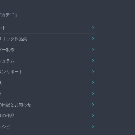
グカテゴリ
ント
ラリック作品集
ダー制作
キュラム
スンリポート
展
日
の日記とお知らせ
様の作品
レシピ