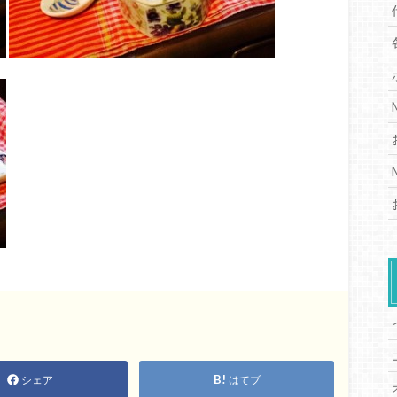
シェア
はてブ