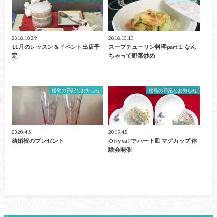
2018.10.29
2018.10.10
11月のレッスン＆イベント出店予
スープチューリン料理part１ なん
定
ちゃって野菜炒め
松島の日記とお知らせ
松島の日記とお知らせ
2020.4.5
2019.4.8
結婚祝のプレゼント
On y va! で ハート皿 マグカップ 体
験会開催