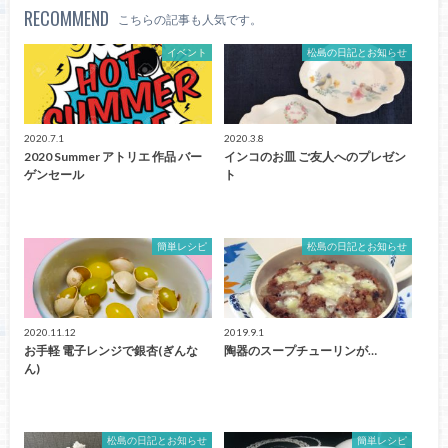
RECOMMEND
こちらの記事も人気です。
イベント
松島の日記とお知らせ
2020.7.1
2020.3.8
2020 Summer アトリエ 作品 バー
インコのお皿 ご友人へのプレゼン
ゲンセール
ト
簡単レシピ
松島の日記とお知らせ
2020.11.12
2019.9.1
お手軽 電子レンジで銀杏(ぎんな
陶器のスープチューリンが…
ん)
松島の日記とお知らせ
簡単レシピ