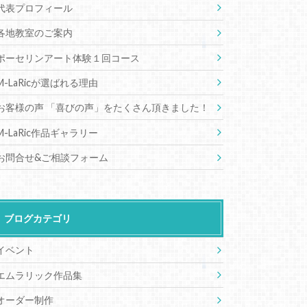
代表プロフィール
各地教室のご案内
ポーセリンアート体験１回コース
M-LaRicが選ばれる理由
お客様の声 「喜びの声」をたくさん頂きました！
M-LaRic作品ギャラリー
お問合せ&ご相談フォーム
ブログカテゴリ
イベント
エムラリック作品集
オーダー制作