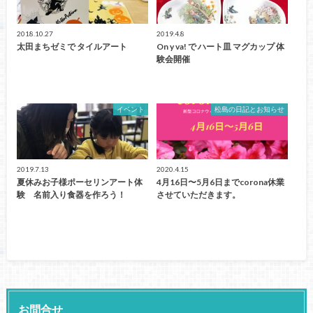
2018.10.27
2019.4.8
太田まちゼミで タイルアート
On y va! で ハート皿 マグカップ 体
験会開催
イベント
松島の日記とお知らせ
2019.7.13
2020.4.15
夏休みお子様ポーセリンアート体
4月16日〜5月6日までcorona休業
験 名前入り食器を作ろう！
させていただきます。
お問合せ