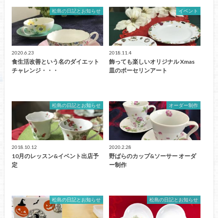
松島の日記とお知らせ
イベント
2020.6.23
2018.11.4
食生活改善という名のダイエット
飾っても楽しいオリジナル Xmas
チャレンジ・・・
皿のポーセリンアート
松島の日記とお知らせ
オーダー制作
2018.10.12
2020.2.28
10月のレッスン&イベント出店予
野ばらのカップ&ソーサー オーダ
定
ー制作
松島の日記とお知らせ
松島の日記とお知らせ